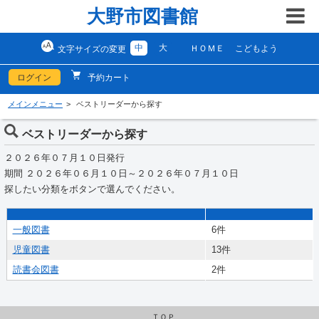
大野市図書館
中
大
ＨＯＭＥ
こどもよう
文字サイズの変更
ログイン
予約カート
メインメニュー
ベストリーダーから探す
ベストリーダーから探す
２０２６年０７月１０日発行
期間 ２０２６年０６月１０日～２０２６年０７月１０日
探したい分類をボタンで選んでください。
一般図書
6件
児童図書
13件
読書会図書
2件
ＴＯＰ