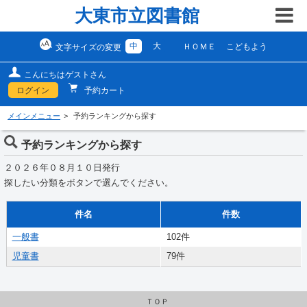
大東市立図書館
中
大
ＨＯＭＥ
こどもよう
文字サイズの変更
こんにちはゲストさん
ログイン
予約カート
メインメニュー
予約ランキングから探す
予約ランキングから探す
２０２６年０８月１０日発行
探したい分類をボタンで選んでください。
件名
件数
一般書
102件
児童書
79件
ＴＯＰ