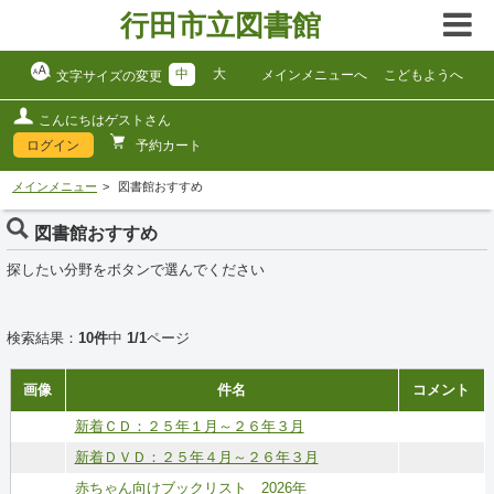
行田市立図書館
中
大
メインメニューへ
こどもようへ
文字サイズの変更
こんにちはゲストさん
ログイン
予約カート
メインメニュー
図書館おすすめ
図書館おすすめ
探したい分野をボタンで選んでください
検索結果：
10件
中
1/1
ページ
画像
件名
コメント
新着ＣＤ：２５年１月～２６年３月
新着ＤＶＤ：２５年４月～２６年３月
赤ちゃん向けブックリスト 2026年