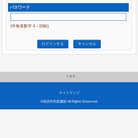
パスワード
(半角英数字 4～20桁)
ログインする
キャンセル
ＴＯＰ
サイトマップ
©瑞浪市民図書館 All Rights Reserved.