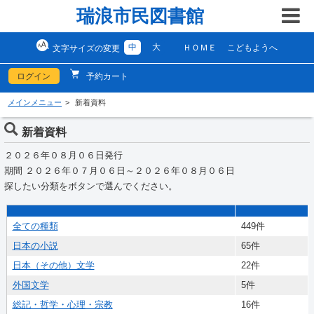
瑞浪市民図書館
中
大
ＨＯＭＥ
こどもようへ
文字サイズの変更
ログイン
予約カート
メインメニュー
新着資料
新着資料
２０２６年０８月０６日発行
期間 ２０２６年０７月０６日～２０２６年０８月０６日
探したい分類をボタンで選んでください。
全ての種類
449件
日本の小説
65件
日本（その他）文学
22件
外国文学
5件
総記・哲学・心理・宗教
16件