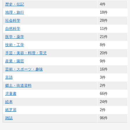
歴史・伝記
4件
地理・旅行
18件
社会科学
28件
自然科学
11件
医学・薬学
21件
技術・工学
8件
手芸・美容・料理・育児
20件
産業・園芸
9件
芸術・スポーツ・趣味
16件
言語
3件
郷土・街道資料
2件
児童書
66件
絵本
24件
紙芝居
2件
雑誌
96件