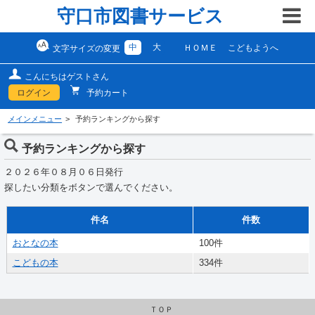
守口市図書サービス
中
大
ＨＯＭＥ
こどもようへ
文字サイズの変更
こんにちはゲストさん
ログイン
予約カート
メインメニュー
予約ランキングから探す
予約ランキングから探す
２０２６年０８月０６日発行
探したい分類をボタンで選んでください。
件名
件数
おとなの本
100件
こどもの本
334件
ＴＯＰ