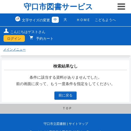
守口市図書サービス
中
大
ＨＯＭＥ
こどもようへ
文字サイズの変更
こんにちはゲストさん
ログイン
予約カート
メインメニュー
検索結果なし
条件に該当する資料がありませんでした。
前の画面に戻って、もう一度条件を指定をしてください。
前に戻る
ＴＯＰ
守口市立図書館
|
サイトマップ