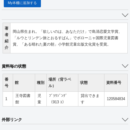
My本棚に追加する
著
岡山県生まれ。「欲しいのは、あなただけ」で島清恋愛文学賞、
者
「ルウとリンデン旅とおるすばん」でボローニャ国際児童図書
紹
賞、「ある晴れた夏の朝」小学館児童出版文化賞を受賞。
介
資料毎の状態
番
場所（背ラベ
館
種別
状態
資料番号
号
ル）
王寺図書
児
ﾌﾞﾗｳｼﾞﾝｸﾞ
貸出できま
1
120584834
館
童
（913 ｺ）
す
外部リンク