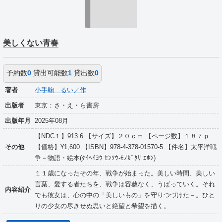
美しくない青春
予約数
0
貸出可能数
1
貸出数
0
著者
小手鞠 るい／作
出版者
東京：さ・え・ら書房
出版年月
2025年08月
【NDC１】913.6 【サイズ】２０ｃｍ 【ページ数】１８７ｐ
その他
【価格】¥1,600 【ISBN】978-4-378-01570-5 【件名】太平洋戦
争－物語・絵本(ﾀｲﾍｲﾖｳ ｾﾝｿｳ-ﾓﾉｶﾞﾀﾘ ｴﾎﾝ)
１１歳になったその年、戦争が始まった。美しい時間、美しい
言葉、愛する者たちを、戦争は容赦なく、うばっていく。それ
内容紹介
でも彼女は、心の中の「美しいもの」を守りつづけた－。ひと
りの少女の尽きせぬ思いと絶望と希望を描く。