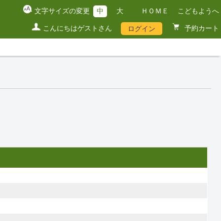
文字サイズの変更
中
大
ＨＯＭＥ
こどもようへ
こんにちはゲストさん
予約カート
ログイン