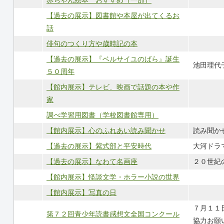
【過去の展示】図書館や本屋が出てくるお
話
俳句のつくり方や歳時記の本
【過去の展示】『ベルサイユのばら』誕生
池田理代
５０周年
【館内展示】テレビ、映画で話題の本や作
家
調べ学習用図書（学校図書館専用）
【館内展示】心のふれあい読み聞かせ
読み聞か
【過去の展示】紫式部と平安時代
大河ドラ
【過去の展示】なわて名画座
２０世紀
【館内展示】怪談文学・ホラー小説の世界
【館内展示】写真の日
７月１１
第７２回青少年読書感想文全国コンクール
協力お願