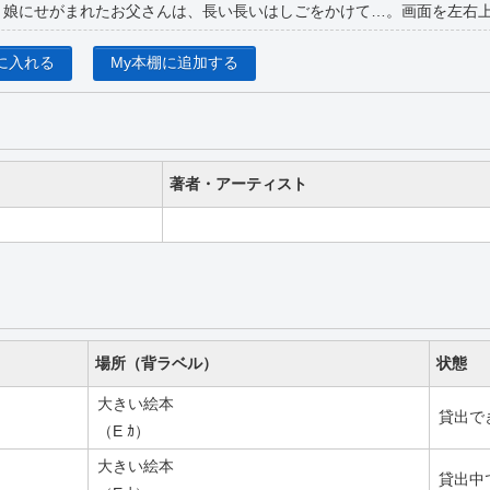
と娘にせがまれたお父さんは、長い長いはしごをかけて…。画面を左右
に入れる
My本棚に追加する
著者・アーティスト
場所（背ラベル）
状態
大きい絵本
貸出で
（E ｶ）
大きい絵本
貸出中