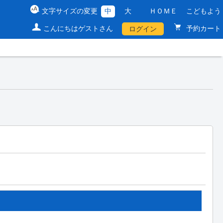
文字サイズの変更
中
大
ＨＯＭＥ
こどもよう
こんにちはゲストさん
予約カート
ログイン