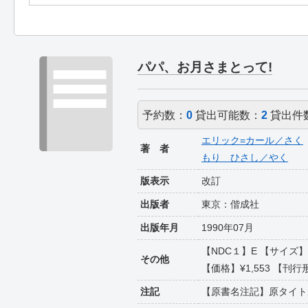
パパ、お月さまとって!
予約数：
0
貸出可能数：
2
貸出件
エリック=カール／さく
著 者
もり ひさし／やく
版表示
改訂
出版者
東京：偕成社
出版年月
1990年07月
【NDC１】E 【サイズ】
その他
【価格】¥1,553 【刊行
注記
【原書名注記】原タイトル:Papa