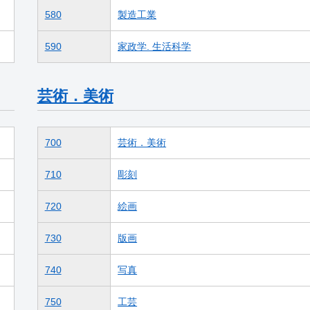
580
製造工業
590
家政学. 生活科学
芸術．美術
700
芸術．美術
710
彫刻
720
絵画
730
版画
740
写真
750
工芸