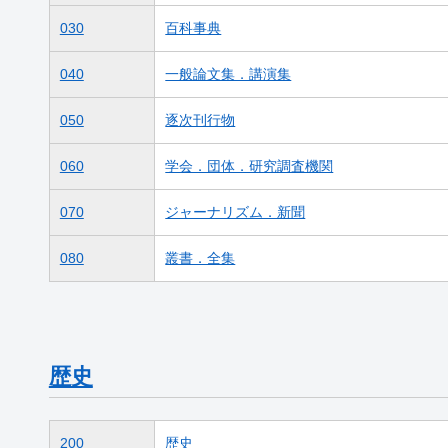
030
百科事典
040
一般論文集．講演集
050
逐次刊行物
060
学会．団体．研究調査機関
070
ジャーナリズム．新聞
080
叢書．全集
歴史
200
歴史