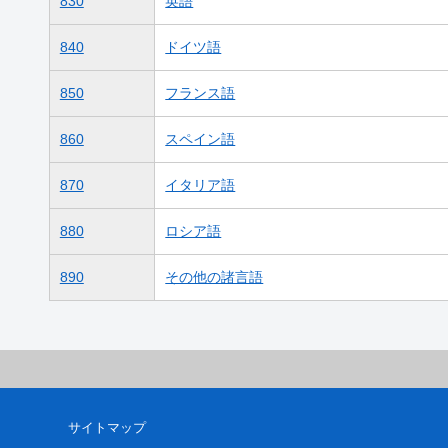
830
英語
840
ドイツ語
850
フランス語
860
スペイン語
870
イタリア語
880
ロシア語
890
その他の諸言語
サイトマップ