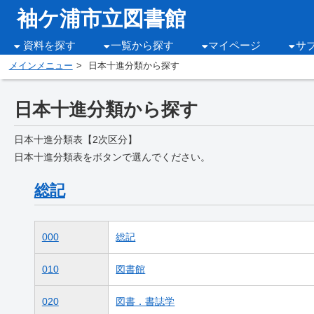
袖ケ浦市立図書館
資料を探す
一覧から探す
マイページ
サ
メインメニュー
日本十進分類から探す
日本十進分類から探す
日本十進分類表【2次区分】
日本十進分類表をボタンで選んでください。
総記
000
総記
010
図書館
020
図書．書誌学