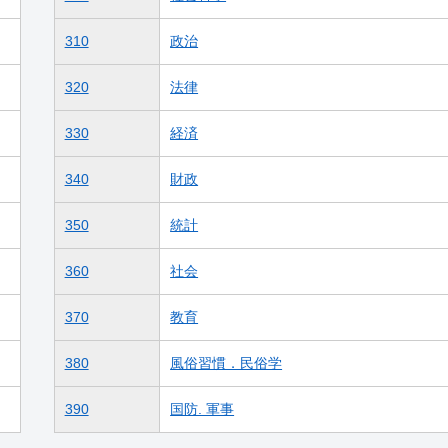
310
政治
320
法律
330
経済
340
財政
350
統計
360
社会
370
教育
380
風俗習慣．民俗学
390
国防. 軍事