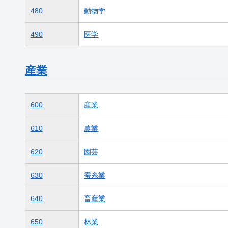
480
動物学
490
医学
産業
600
産業
610
農業
620
園芸
630
蚕糸業
640
畜産業
650
林業