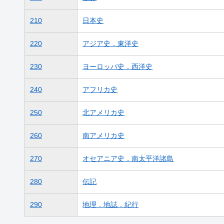
210
日本史
220
アジア史．東洋史
230
ヨーロッパ史．西洋史
240
アフリカ史
250
北アメリカ史
260
南アメリカ史
270
オセアニア史．南太平洋諸島
280
伝記
290
地理．地誌．紀行