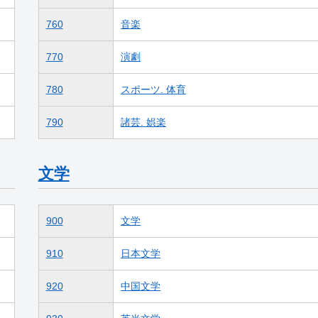
760
音楽
770
演劇
780
スポーツ. 体育
790
諸芸. 娯楽
文学
900
文学
910
日本文学
920
中国文学