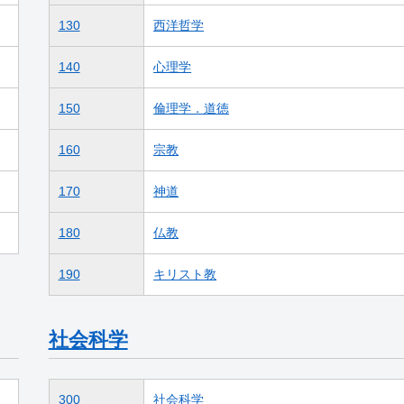
130
西洋哲学
140
心理学
150
倫理学．道徳
160
宗教
170
神道
180
仏教
190
キリスト教
社会科学
300
社会科学