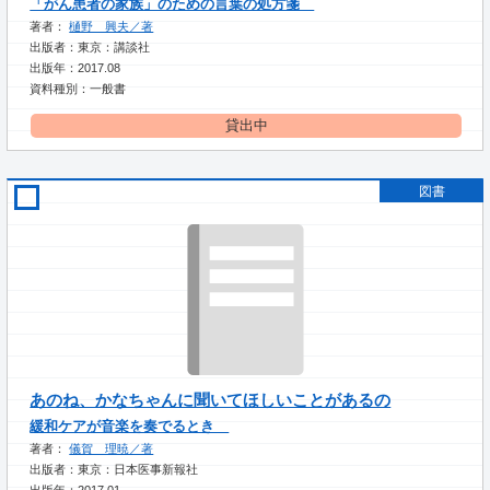
「がん患者の家族」のための言葉の処方箋
著者：
樋野 興夫／著
出版者：東京：講談社
出版年：2017.08
資料種別：一般書
貸出中
図書
あのね、かなちゃんに聞いてほしいことがあるの
緩和ケアが音楽を奏でるとき
著者：
儀賀 理暁／著
出版者：東京：日本医事新報社
出版年：2017.01