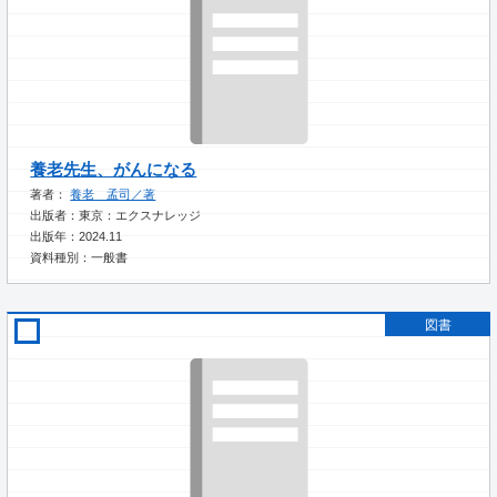
養老先生、がんになる
著者：
養老 孟司／著
出版者：東京：エクスナレッジ
出版年：2024.11
資料種別：一般書
図書