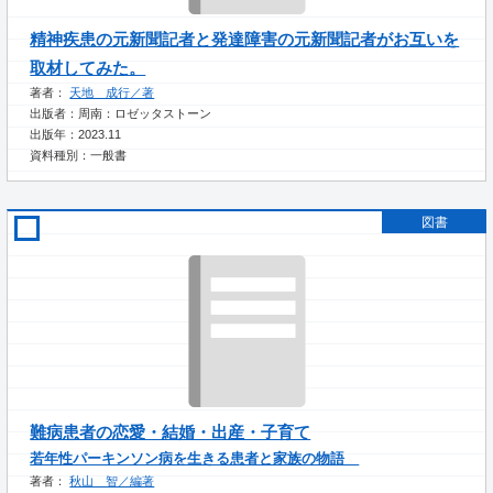
精神疾患の元新聞記者と発達障害の元新聞記者がお互いを
取材してみた。
著者：
天地 成行／著
出版者：周南：ロゼッタストーン
出版年：2023.11
資料種別：一般書
図書
難病患者の恋愛・結婚・出産・子育て
若年性パーキンソン病を生きる患者と家族の物語
著者：
秋山 智／編著