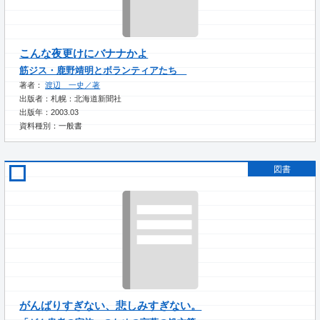
こんな夜更けにバナナかよ
筋ジス・鹿野靖明とボランティアたち
著者：
渡辺 一史／著
出版者：札幌：北海道新聞社
出版年：2003.03
資料種別：一般書
図書
がんばりすぎない、悲しみすぎない。