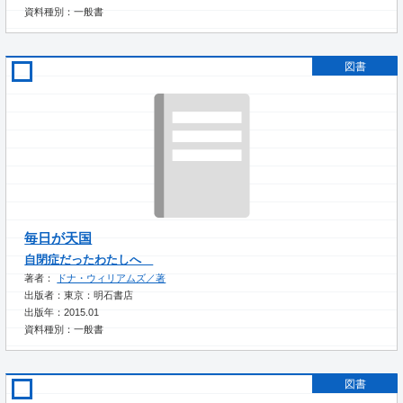
資料種別：一般書
図書
毎日が天国
自閉症だったわたしへ
著者：
ドナ・ウィリアムズ／著
出版者：東京：明石書店
出版年：2015.01
資料種別：一般書
図書