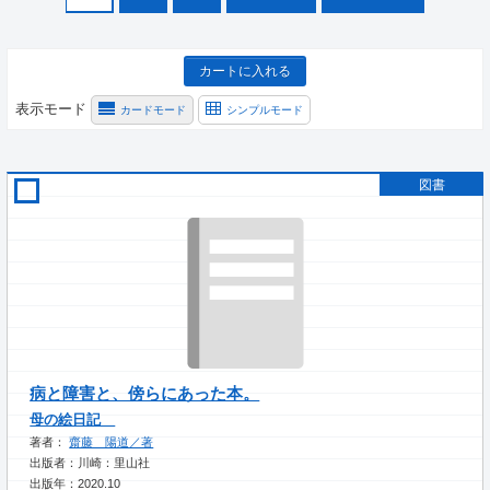
カートに入れる
表示モード
カードモード
シンプルモード
図書
病と障害と、傍らにあった本。
母の絵日記
著者：
齋藤 陽道／著
出版者：川崎：里山社
出版年：2020.10