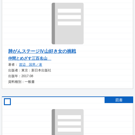
肺がんステージⅣ山好き女の挑戦
仲間とめざす三百名山
著者：
渡辺 国男／著
出版者：東京：新日本出版社
出版年：2017.08
資料種別：一般書
図書