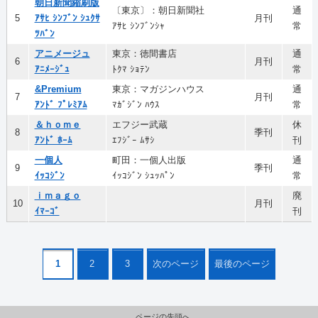
朝日新聞縮刷版
〔東京〕：朝日新聞社
通
5
ｱｻﾋ ｼﾝﾌﾞﾝ ｼｭｸｻ
月刊
ｱｻﾋ ｼﾝﾌﾞﾝｼｬ
常
ﾂﾊﾞﾝ
アニメージュ
東京：徳間書店
通
6
月刊
ｱﾆﾒｰｼﾞｭ
ﾄｸﾏ ｼｮﾃﾝ
常
&Premium
東京：マガジンハウス
通
7
月刊
ｱﾝﾄﾞ ﾌﾟﾚﾐｱﾑ
ﾏｶﾞｼﾞﾝ ﾊｳｽ
常
＆ｈｏｍｅ
エフジー武蔵
休
8
季刊
ｱﾝﾄﾞ ﾎｰﾑ
ｴﾌｼﾞｰ ﾑｻｼ
刊
一個人
町田：一個人出版
通
9
季刊
ｲｯｺｼﾞﾝ
ｲｯｺｼﾞﾝ ｼｭｯﾊﾟﾝ
常
ｉｍａｇｏ
廃
10
月刊
ｲﾏｰｺﾞ
刊
1
2
3
次のページ
最後のページ
ページの先頭へ