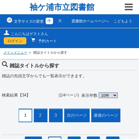
袖ケ浦市立図書館
中
大
図書館ホームページへ
こどもよう
文字サイズの変更
こんにちはゲストさん
ログイン
予約カート
メインメニュー
雑誌タイトルから探す
雑誌タイトルから探す
雑誌の先頭文字からでも一覧表示ができます。
検索結果【34】 (1/4ページ)
表示件数
1
2
3
次のページ
最後のページ