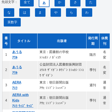
先頭文字：
全て
か
さ
た
あ
な
は
ま
や
ら
わ
英数字
番
発行周
休廃
タイトル
出版者
号
期
刊
あうる
東京：図書館の学校
名
1
隔月
ｱｳﾙ
ﾄｼｮｶﾝ ﾉ ｶﾞｯｺｳ
変
公益財団法人図書館振興財団
あうる
名
2
ｺｳｴｷ ｻﾞｲﾀﾞﾝ ﾎｳｼﾞﾝ ﾄｼｮｶﾝ ｼﾝｺ
季刊
ｱｳﾙ
変
ｳ ｻﾞｲﾀﾞﾝ
AERA
東京：朝日新聞出版
通
3
週刊
ｱｴﾗ
ｱｻﾋ ｼﾝﾌﾞﾝ ｼｭｯﾊﾟﾝ
常
AERA with
東京：朝日新聞出版
通
4
Kids
季刊
ｱｻﾋ ｼﾝﾌﾞﾝ ｼｭｯﾊﾟﾝ
常
ｱｴﾗ ｳｨｽﾞ ｷｯｽﾞ