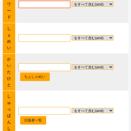
ワ
ー
ド
し
ょ
め
い
か
い
た
ちょしゃめい
ひ
と
し
ゅ
っ
ぱ
出版者一覧
ん
し