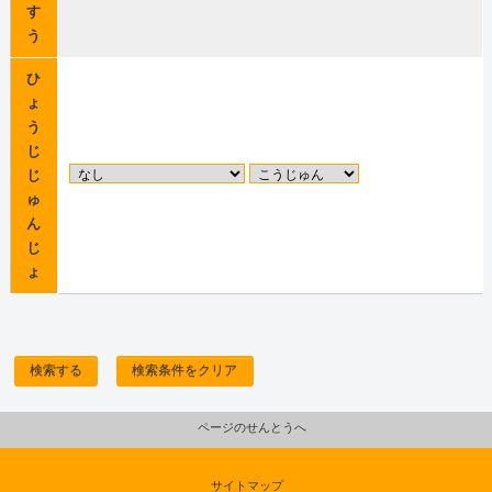
す
う
ひ
ょ
う
じ
じ
ゅ
ん
じ
ょ
検索する
検索条件をクリア
ページのせんとうへ
サイトマップ