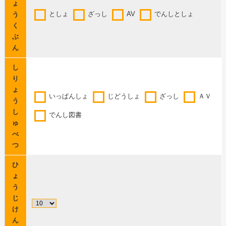
ょ
としょ
ざっし
AV
でんしとしょ
う
く
ぶ
ん
し
り
ょ
いっぱんしょ
じどうしょ
ざっし
ＡＶ
う
し
でんし図書
ゅ
べ
つ
ひ
ょ
う
じ
け
ん