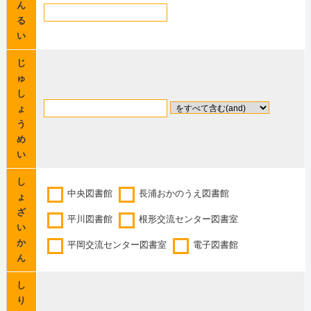
ん
る
い
じ
ゅ
し
ょ
う
め
い
し
中央図書館
長浦おかのうえ図書館
ょ
ざ
平川図書館
根形交流センター図書室
い
か
平岡交流センター図書室
電子図書館
ん
し
り