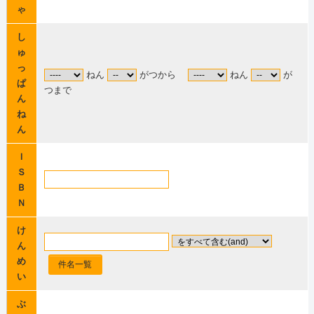
ゃ
し
ゅ
っ
ねん
がつから
ねん
が
ぱ
つまで
ん
ね
ん
Ｉ
Ｓ
Ｂ
Ｎ
け
ん
め
件名一覧
い
ぶ