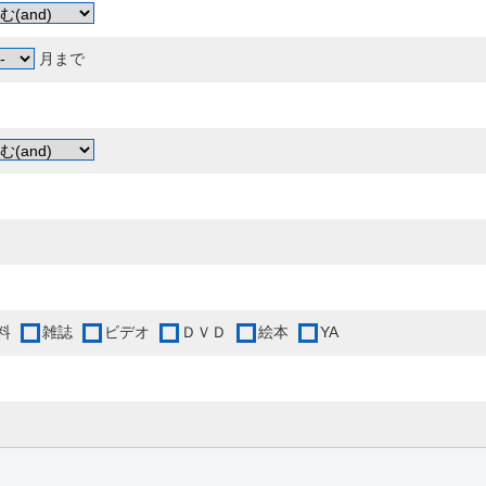
月まで
料
雑誌
ビデオ
ＤＶＤ
絵本
YA