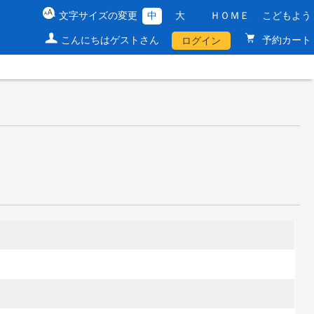
文字サイズの変更
中
大
ＨＯＭＥ
こどもよう
こんにちはゲストさん
予約カート
ログイン