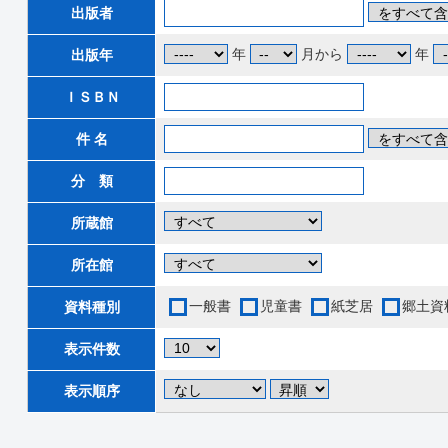
出版者
年
月から
年
出版年
ＩＳＢＮ
件 名
分 類
所蔵館
所在館
一般書
児童書
紙芝居
郷土資
資料種別
表示件数
表示順序