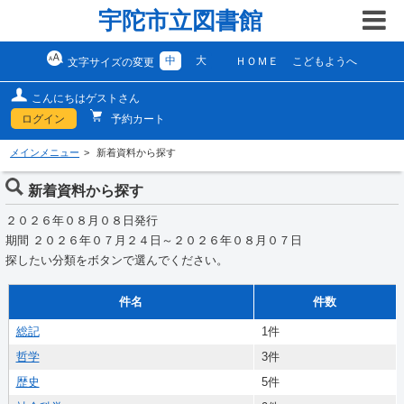
宇陀市立図書館
中
大
ＨＯＭＥ
こどもようへ
文字サイズの変更
こんにちはゲストさん
ログイン
予約カート
メインメニュー
新着資料から探す
新着資料から探す
２０２６年０８月０８日発行
期間 ２０２６年０７月２４日～２０２６年０８月０７日
探したい分類をボタンで選んでください。
件名
件数
総記
1件
哲学
3件
歴史
5件