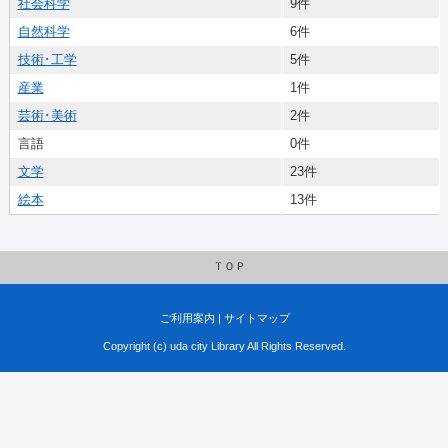
社会科学
9件
自然科学
6件
技術･工学
5件
産業
1件
芸術･美術
2件
言語
0件
文学
23件
絵本
13件
ＴＯＰ
ご利用案内
|
サイトマップ
Copyright (c) uda city Library All Rights Reserved.