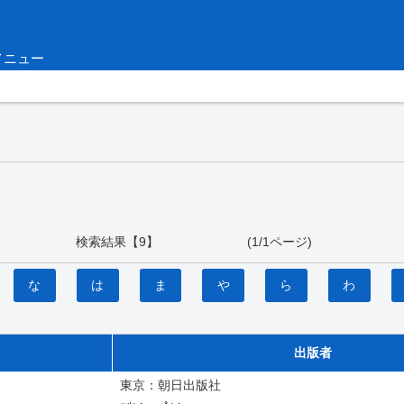
メニュー
検索結果【9】 (1/1ページ)
な
は
ま
や
ら
わ
出版者
東京：朝日出版社