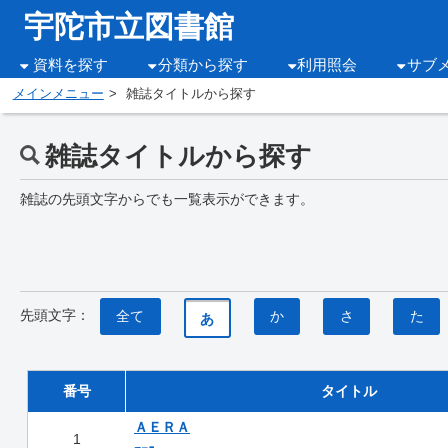
宇陀市立図書館
資料を探す
分類から探す
利用照会
サブ
メインメニュー
雑誌タイトルから探す
雑誌タイトルから探す
雑誌の先頭文字からでも一覧表示ができます。
先頭文字：
全て
か
さ
た
あ
番号
タイトル
ＡＥＲＡ
1