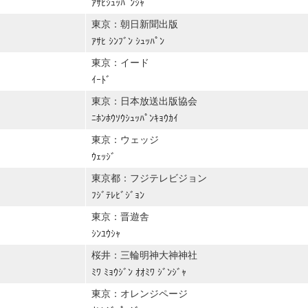
ｱｻﾋｼｭｯﾊﾟﾝｼｬ
東京：朝日新聞出版
ｱｻﾋ ｼﾝﾌﾞﾝ ｼｭｯﾊﾟﾝ
東京：イード
ｲｰﾄﾞ
東京：日本放送出版協会
ﾆﾎﾝﾎｳｿｳｼｭｯﾊﾟﾝｷｮｳｶｲ
東京：ウェッジ
ｳｪｯｼﾞ
東京都：フジテレビジョン
ﾌｼﾞﾃﾚﾋﾞｼﾞｮﾝ
東京：晋遊舎
ｼﾝﾕｳｼｬ
桜井：三輪明神大神神社
ﾐﾜ ﾐｮｳｼﾞﾝ ｵｵﾐﾜ ｼﾞﾝｼﾞｬ
東京：オレンジページ