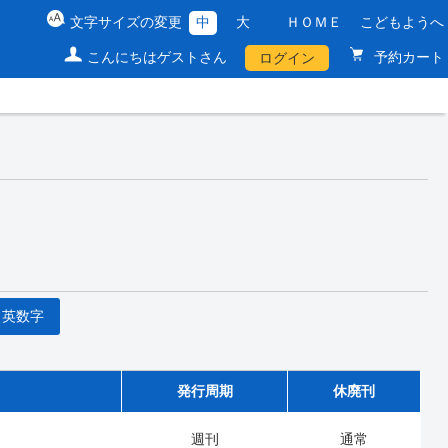
文字サイズの変更
中
大
ＨＯＭＥ
こどもようへ
こんにちはゲストさん
予約カート
ログイン
英数字
発行周期
休廃刊
週刊
通常