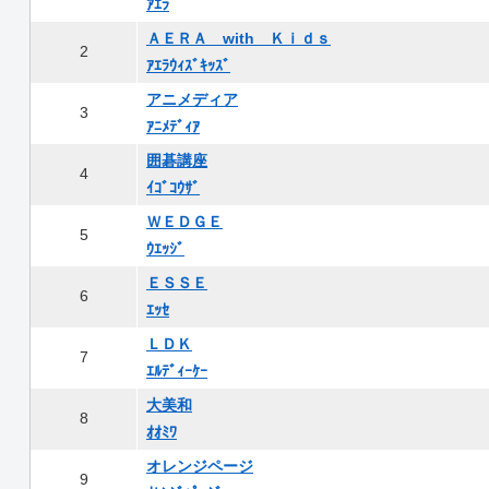
ｱｴﾗ
ＡＥＲＡ with Ｋｉｄｓ
2
ｱｴﾗｳｨｽﾞｷｯｽﾞ
アニメディア
3
ｱﾆﾒﾃﾞｨｱ
囲碁講座
4
ｲｺﾞｺｳｻﾞ
ＷＥＤＧＥ
5
ｳｴｯｼﾞ
ＥＳＳＥ
6
ｴｯｾ
ＬＤＫ
7
ｴﾙﾃﾞｨｰｹｰ
大美和
8
ｵｵﾐﾜ
オレンジページ
9