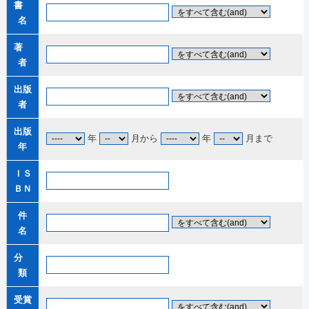
書
名
著
者
出版
者
出版
年
月から
年
月まで
年
ＩＳ
ＢＮ
件
名
分
類
受賞