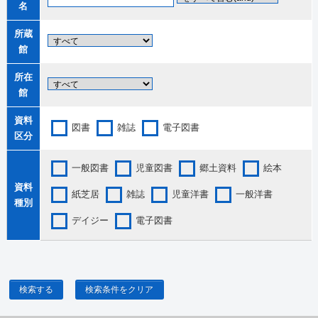
名
所蔵
館
所在
館
資料
図書
雑誌
電子図書
区分
一般図書
児童図書
郷土資料
絵本
資料
紙芝居
雑誌
児童洋書
一般洋書
種別
デイジー
電子図書
検索する
検索条件をクリア