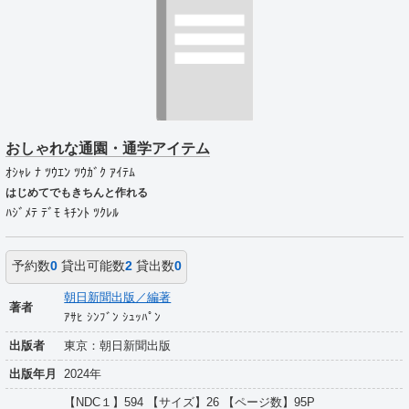
おしゃれな通園・通学アイテム
ｵｼｬﾚ ﾅ ﾂｳｴﾝ ﾂｳｶﾞｸ ｱｲﾃﾑ
はじめてでもきちんと作れる
ﾊｼﾞﾒﾃ ﾃﾞﾓ ｷﾁﾝﾄ ﾂｸﾚﾙ
予約数
0
貸出可能数
2
貸出数
0
朝日新聞出版／編著
著者
ｱｻﾋ ｼﾝﾌﾞﾝ ｼｭｯﾊﾟﾝ
出版者
東京：朝日新聞出版
出版年月
2024年
【NDC１】594 【サイズ】26 【ページ数】95P