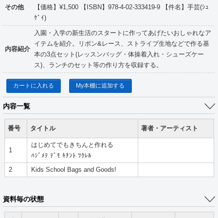
その他
【価格】¥1,500 【ISBN】978-4-02-333419-9 【件名】手芸(ｼｭ
ｹﾞｲ)
入園・入学の新生活のスタートに作ってあげたいおしゃれなア
イテムを紹介。リボン&レース、ストライプ生地などで作る基
内容紹介
本の3点セット(レッスンバッグ・体操着入れ・シューズケー
ス)、ランチのセット等の作り方を収録する。
カートに入れる
My本棚に追加する
内容一覧
番号
タイトル
著者・アーティスト
はじめてでもきちんと作れる
1
ﾊｼﾞﾒﾃ ﾃﾞﾓ ｷﾁﾝﾄ ﾂｸﾚﾙ
2
Kids School Bags and Goods!
資料毎の状態