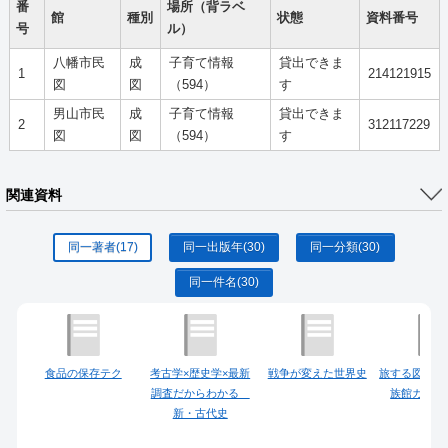
番
場所（背ラベ
館
種別
状態
資料番号
号
ル）
八幡市民
成
子育て情報
貸出できま
1
214121915
図
図
（594）
す
男山市民
成
子育て情報
貸出できま
2
312117229
図
図
（594）
す
関連資料
同一著者
(17)
同一出版年
(30)
同一分類
(30)
同一件名
(30)
食品の保存テク
考古学×歴史学×最新
戦争が変えた世界史
旅する図鑑 
調査だからわかる
族館ガイド
新・古代史