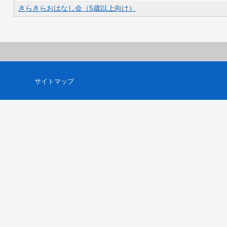
きらきらおはなし会（5歳以上向け）
サイトマップ