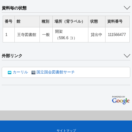
資料毎の状態
番号
館
種別
場所（背ラベル）
状態
資料番号
開架
1
王寺図書館
一般
貸出中
111566477
（596.6 コ）
外部リンク
カーリル
国立国会図書館サーチ
サイトマップ