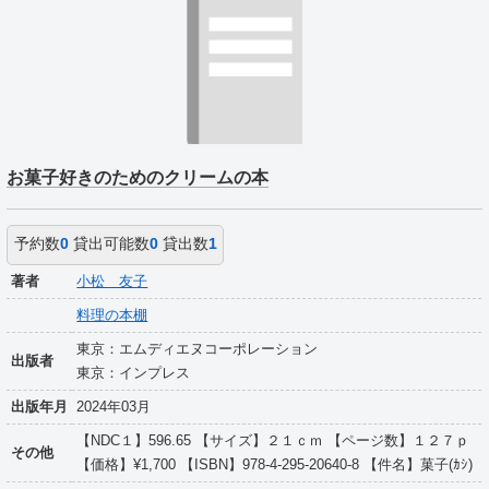
お菓子好きのためのクリームの本
予約数
0
貸出可能数
0
貸出数
1
著者
小松 友子
料理の本棚
東京：エムディエヌコーポレーション
出版者
東京：インプレス
出版年月
2024年03月
【NDC１】596.65 【サイズ】２１ｃｍ 【ページ数】１２７ｐ
その他
【価格】¥1,700 【ISBN】978-4-295-20640-8 【件名】菓子(ｶｼ)