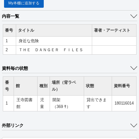
My本棚に追加する
内容一覧
番号
タイトル
著者・アーティスト
1
身近な危険
2
ＴＨＥ ＤＡＮＧＥＲ ＦＩＬＥＳ
資料毎の状態
番
場所（背ラベ
館
種別
状態
資料番号
号
ル）
王寺図書
児
開架
貸出できま
1
180116014
館
童
（369 ｻ）
す
外部リンク