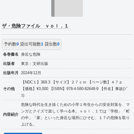
ザ・危険ファイル ｖｏｌ．１
予約数
0
貸出可能数
1
貸出数
0
各巻書名
身近な危険
出版者
東京：文研出版
出版年月
2024年12月
【NDC１】369.3 【サイズ】２７ｃｍ 【ページ数】４７ｐ
その他
【価格】¥3,000 【ISBN】978-4-580-82648-9 【件名】事故(ｼﾞ
ｺ)
危険な時代を生き抜くための小学１年生からの安全対策を、マ
ンガとクイズで楽しく学べる本。ｖｏｌ．１では「学校」「町
内容紹介
の中」「家」といった身近な場所にひそむ、１７の危険を取り
上げる。