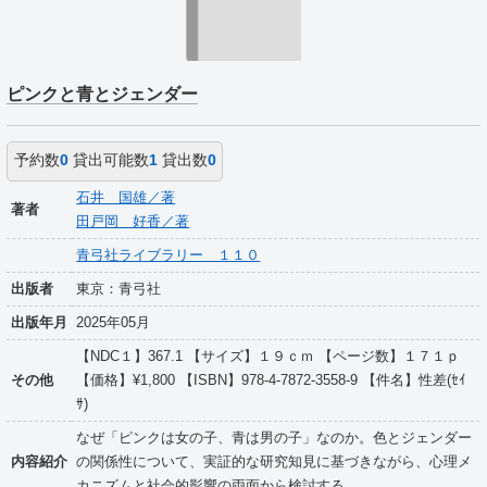
ピンクと青とジェンダー
予約数
0
貸出可能数
1
貸出数
0
石井 国雄／著
著者
田戸岡 好香／著
青弓社ライブラリー １１０
出版者
東京：青弓社
出版年月
2025年05月
【NDC１】367.1 【サイズ】１９ｃｍ 【ページ数】１７１ｐ
その他
【価格】¥1,800 【ISBN】978-4-7872-3558-9 【件名】性差(ｾｲ
ｻ)
なぜ「ピンクは女の子、青は男の子」なのか。色とジェンダー
内容紹介
の関係性について、実証的な研究知見に基づきながら、心理メ
カニズムと社会的影響の両面から検討する。