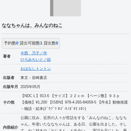
ななちゃんは、みんなのねこ
予約数
0
貸出可能数
1
貸出数
0
今西 乃子／作
著者
ひろみちいと／絵
おはなしトントン
出版者
東京：岩崎書店
出版年月
2025年05月
【NDC１】913.6 【サイズ】２２ｃｍ 【ページ数】９３ｐ
その他
【価格】¥1,200 【ISBN】978-4-265-84059-5 【件名】動物保護
－物語・絵本(ﾄﾞｳﾌﾞﾂ ﾎｺﾞ-ﾓﾉｶﾞﾀﾘ ｴﾎﾝ)
公園に住み、近所の人々が世話をする「みんなのねこ」ななち
ゃん。年老いたななちゃんは、ある日、公園を出ました。そし
内容紹介
て、ねこ好きの「おじさん」と出会い…。実話を元にした、最