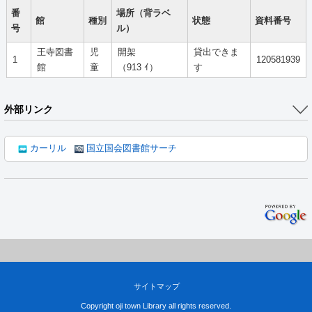
番
場所（背ラベ
館
種別
状態
資料番号
号
ル）
王寺図書
児
開架
貸出できま
1
120581939
館
童
（913 ｲ）
す
外部リンク
カーリル
国立国会図書館サーチ
サイトマップ
Copyright oji town Library all rights reserved.