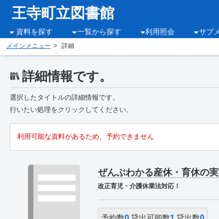
王寺町立図書館
資料を探す
一覧から探す
利用照会
サブ
メインメニュー
詳細
詳細情報です。
選択したタイトルの詳細情報です。
行いたい処理をクリックしてください。
利用可能な資料があるため、予約できません
ぜんぶわかる産休・育休の実
改正育児・介護休業法対応！
予約数
0
貸出可能数
1
貸出数
0