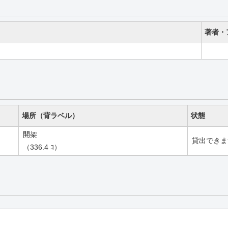
著者・
場所（背ラベル）
状態
開架
貸出できま
（336.4 ｺ）