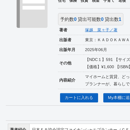
住宅 保険 投資 税金 子育て 老後
予約数
0
貸出可能数
0
貸出数
1
著者
塚越 菜々子／著
出版者
東京：ＫＡＤＯＫＡＷＡ
出版年月
2025年06月
【NDC１】591 【サ
その他
【価格】¥1,600 【ISBN】
マイホームと賃貸、どっ
内容紹介
プランナーが、暮らしで
カートに入れる
My本棚に
著者紹介
日本ＦＰ協会認定ファイナンシャルプランナー（ＣＦ