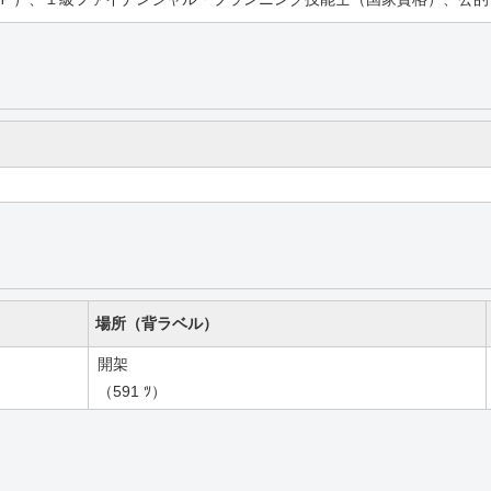
場所（背ラベル）
開架
（591 ﾂ）