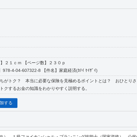
イズ】２１ｃｍ 【ページ数】２３０ｐ
978-4-04-607322-8 【件名】家庭経済(ｶﾃｲ ｹｲｻﾞｲ)
ちがトク？ 本当に必要な保険を見極めるポイントとは？ おひとりさ
トクするお金の知識をわかりやすく説明する。
追加する
Ｐ）、１級ファイナンシャル・プランニング技能士（国家資格）、公的