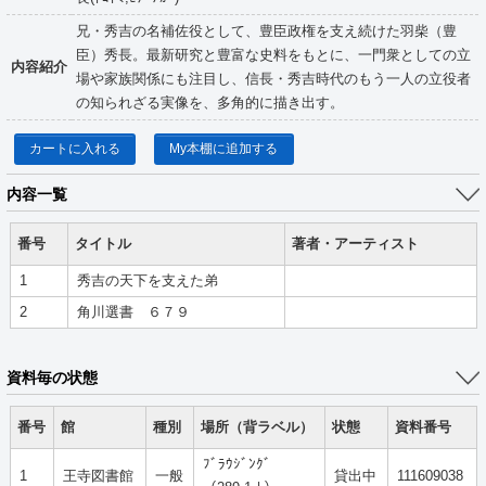
兄・秀吉の名補佐役として、豊臣政権を支え続けた羽柴（豊
臣）秀長。最新研究と豊富な史料をもとに、一門衆としての立
内容紹介
場や家族関係にも注目し、信長・秀吉時代のもう一人の立役者
の知られざる実像を、多角的に描き出す。
カートに入れる
My本棚に追加する
内容一覧
番号
タイトル
著者・アーティスト
1
秀吉の天下を支えた弟
2
角川選書 ６７９
資料毎の状態
番号
館
種別
場所（背ラベル）
状態
資料番号
ﾌﾞﾗｳｼﾞﾝｸﾞ
1
王寺図書館
一般
貸出中
111609038