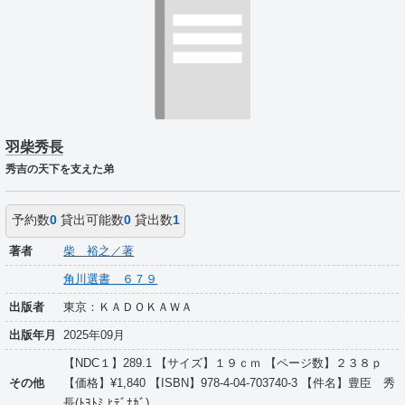
羽柴秀長
秀吉の天下を支えた弟
予約数
0
貸出可能数
0
貸出数
1
著者
柴 裕之／著
角川選書 ６７９
出版者
東京：ＫＡＤＯＫＡＷＡ
出版年月
2025年09月
【NDC１】289.1 【サイズ】１９ｃｍ 【ページ数】２３８ｐ
その他
【価格】¥1,840 【ISBN】978-4-04-703740-3 【件名】豊臣 秀
長(ﾄﾖﾄﾐ,ﾋﾃﾞﾅｶﾞ)