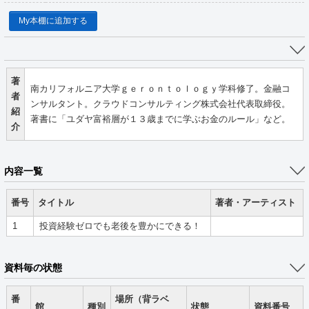
My本棚に追加する
著
南カリフォルニア大学ｇｅｒｏｎｔｏｌｏｇｙ学科修了。金融コ
者
ンサルタント。クラウドコンサルティング株式会社代表取締役。
紹
著書に「ユダヤ富裕層が１３歳までに学ぶお金のルール」など。
介
内容一覧
番号
タイトル
著者・アーティスト
1
投資経験ゼロでも老後を豊かにできる！
資料毎の状態
番
場所（背ラベ
館
種別
状態
資料番号