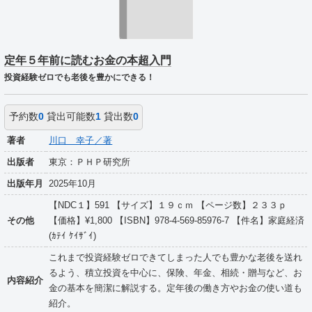
定年５年前に読むお金の本超入門
投資経験ゼロでも老後を豊かにできる！
予約数
0
貸出可能数
1
貸出数
0
著者
川口 幸子／著
出版者
東京：ＰＨＰ研究所
出版年月
2025年10月
【NDC１】591 【サイズ】１９ｃｍ 【ページ数】２３３ｐ
その他
【価格】¥1,800 【ISBN】978-4-569-85976-7 【件名】家庭経済
(ｶﾃｲ ｹｲｻﾞｲ)
これまで投資経験ゼロできてしまった人でも豊かな老後を送れ
るよう、積立投資を中心に、保険、年金、相続・贈与など、お
内容紹介
金の基本を簡潔に解説する。定年後の働き方やお金の使い道も
紹介。