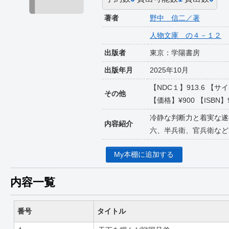
著者
野中 信二／著
人物文庫 の４－１２
出版者
東京：学陽書房
出版年月
2025年10月
【NDC１】913.6 
その他
【価格】¥900 【ISBN】97
冷静な判断力と着実な遂
内容紹介
六、半兵衛、官兵衛など
My本棚に追加する
内容一覧
番号
タイトル