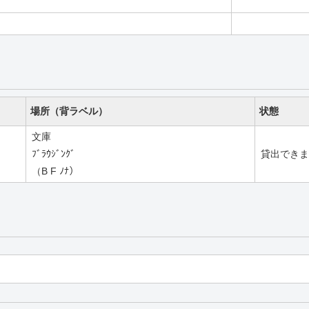
場所（背ラベル）
状態
文庫
ﾌﾞﾗｳｼﾞﾝｸﾞ
貸出できま
（B F ﾉﾅ）