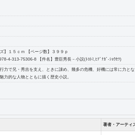
【サイズ】１５ｃｍ 【ページ数】３９９ｐ
8-4-313-75306-8 【件名】豊臣秀長－小説(ﾄﾖﾄﾐ,ﾋﾃﾞﾅｶﾞ-ｼｮｳｾﾂ)
行力で兄・秀吉を支え、ときに諌め、幾多の危機、好機には常に力とな
魅力的な人物とともに描く歴史小説。
著者・アーティ