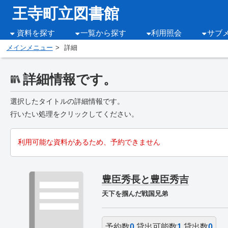
王寺町立図書館
資料を探す
一覧から探す
利用照会
サブ
メインメニュー
詳細
詳細情報です。
選択したタイトルの詳細情報です。
行いたい処理をクリックしてください。
利用可能な資料があるため、予約できません
豊臣秀長と豊臣秀吉
天下を掴んだ戦国兄弟
予約数
0
貸出可能数
1
貸出数
0