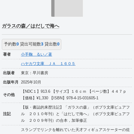
ガラスの森／はだしで海へ
予約数
0
貸出可能数
3
貸出数
0
著者
小手鞠 るい／著
ハヤカワ文庫 ＪＡ １６０５
出版者
東京：早川書房
出版年月
2025年10月
【NDC１】913.6 【サイズ】１６ｃｍ 【ページ数】４４７ｐ
その他
【価格】¥1,330 【ISBN】978-4-15-031605-1
【版・書誌的来歴注記】「ガラスの森」（ポプラ文庫ピュアフ
注記
ル ２０１０年刊）と「はだしで海へ」（ポプラ文庫ピュアフ
ル ２００９年刊）の合本，加筆修正
スランプでリンクを離れていた天才フィギュアスケーターの佐