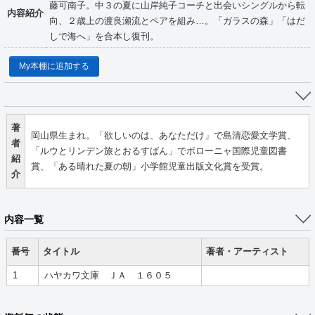
藤可南子。中３の夏に山岸純子コーチと出会いシングルから転
内容紹介
向、２歳上の渡良瀬流とペアを組み…。「ガラスの森」「はだ
しで海へ」を合本し復刊。
My本棚に追加する
著
岡山県生まれ。「欲しいのは、あなただけ」で島清恋愛文学賞、
者
「ルウとリンデン旅とおるすばん」でボローニャ国際児童図書
紹
賞、「ある晴れた夏の朝」小学館児童出版文化賞を受賞。
介
内容一覧
番号
タイトル
著者・アーティスト
1
ハヤカワ文庫 ＪＡ １６０５