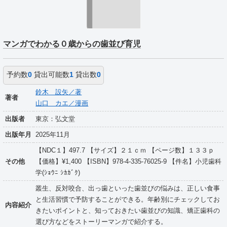
マンガでわかる０歳からの歯並び育児
予約数
0
貸出可能数
1
貸出数
0
鈴木 設矢／著
著者
山口 カエ／漫画
出版者
東京：弘文堂
出版年月
2025年11月
【NDC１】497.7 【サイズ】２１ｃｍ 【ページ数】１３３ｐ
その他
【価格】¥1,400 【ISBN】978-4-335-76025-9 【件名】小児歯科
学(ｼｮｳﾆ ｼｶｶﾞｸ)
叢生、反対咬合、出っ歯といった歯並びの悩みは、正しい食事
と生活習慣で予防することができる。年齢別にチェックしてお
内容紹介
きたいポイントと、知っておきたい歯並びの知識、矯正歯科の
選び方などをストーリーマンガで紹介する。