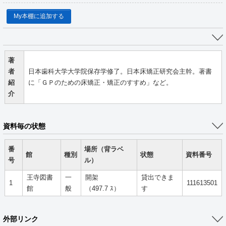
My本棚に追加する
著
者
日本歯科大学大学院保存学修了。日本床矯正研究会主幹。著書
紹
に「ＧＰのための床矯正・矯正のすすめ」など。
介
資料毎の状態
番
場所（背ラベ
館
種別
状態
資料番号
号
ル）
王寺図書
一
開架
貸出できま
1
111613501
館
般
（497.7 ｽ）
す
外部リンク