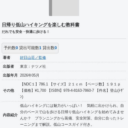
日帰り低山ハイキングを楽しむ教科書
だれでも安全・快適に歩ける！
予約数
0
貸出可能数
1
貸出数
0
著者
好日山荘／監修
出版者
東京：ナツメ社
出版年月
2026年05月
【NDC１】786.1 【サイズ】２１ｃｍ 【ページ数】１９１ｐ
その他
【価格】¥1,700 【ISBN】978-4-8163-7860-7 【件名】登山(ﾄｻﾞ
ﾝ)
低山ハイキングには魅力がいっぱい！ 気軽に出かけられ、自
分のペースで山を歩ける日帰り低山ハイキングを始めてみませ
内容紹介
んか？ プランニングから装備、安全対策、自分に合ったトレ
ーニングまで解説。低山コースガイド付き。