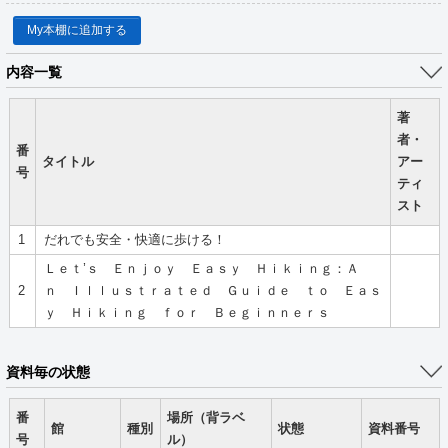
My本棚に追加する
内容一覧
著
者・
番
タイトル
アー
号
ティ
スト
1
だれでも安全・快適に歩ける！
Ｌｅｔ’ｓ Ｅｎｊｏｙ Ｅａｓｙ Ｈｉｋｉｎｇ：Ａ
2
ｎ Ｉｌｌｕｓｔｒａｔｅｄ Ｇｕｉｄｅ ｔｏ Ｅａｓ
ｙ Ｈｉｋｉｎｇ ｆｏｒ Ｂｅｇｉｎｎｅｒｓ
資料毎の状態
番
場所（背ラベ
館
種別
状態
資料番号
号
ル）