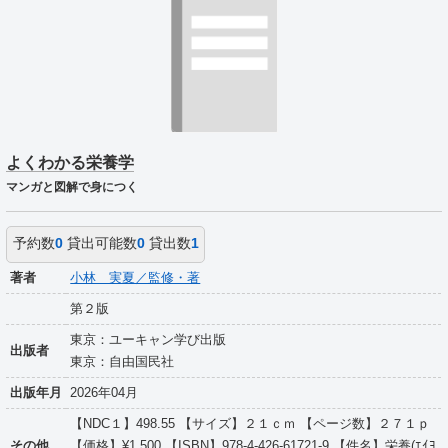
よくわかる栄養学
マンガと図解で身につく
予約数
0
貸出可能数
0
貸出数
1
著者
小林 実夏／監修・著
第２版
東京：ユーキャン学び出版
出版者
東京：自由国民社
出版年月
2026年04月
【NDC１】498.55 【サイズ】２１ｃｍ 【ページ数】２７１ｐ
その他
【価格】¥1,500 【ISBN】978-4-426-61721-9 【件名】栄養(ｴｲﾖ