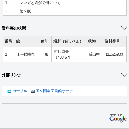
1
マンガと図解で身につく
2
第２版
資料毎の状態
番号
館
種別
場所（背ラベル）
状態
資料番号
新刊図書
1
王寺図書館
一般
貸出中
111626933
（498.5 ｺ）
外部リンク
カーリル
国立国会図書館サーチ