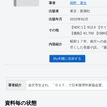
著者
桐野 夏生
出版者
東京：新潮社
出版年月
2010年02月
【NDC１】913.6 
その他
【価格】¥1,700 【ISBN】9
昭和１７年、南方への命
内容紹介
尽くした長篇小説。『週
My本棚に追加する
著者紹介
金沢市生まれ。「ＯＵＴ」で日本推理作家協会賞、
資料毎の状態