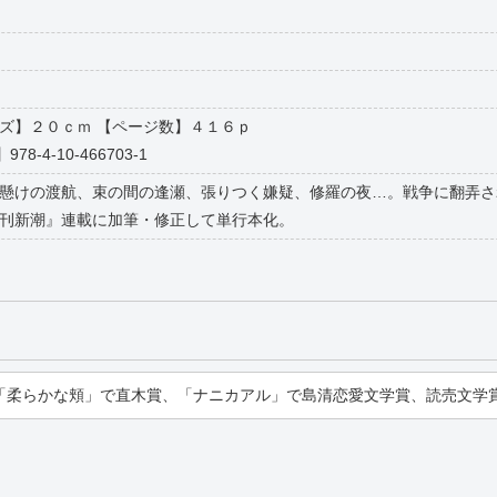
【サイズ】２０ｃｍ 【ページ数】４１６ｐ
78-4-10-466703-1
懸けの渡航、束の間の逢瀬、張りつく嫌疑、修羅の夜…。戦争に翻弄さ
刊新潮』連載に加筆・修正して単行本化。
「柔らかな頬」で直木賞、「ナニカアル」で島清恋愛文学賞、読売文学