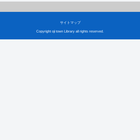
サイトマップ
Copyright oji town Library all rights reserved.