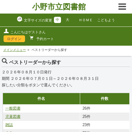
小野市立図書館
中
大
ＨＯＭＥ
こどもよう
文字サイズの変更
こんにちはゲストさん
ログイン
予約カート
メインメニュー
ベストリーダーから探す
ベストリーダーから探す
２０２６年０８月１０日発行
期間 ２０２６年０７月０１日～２０２６年０８月３１日
探したい分類をボタンで選んでください。
件名
件数
一般図書
26件
児童図書
25件
雑誌
23件