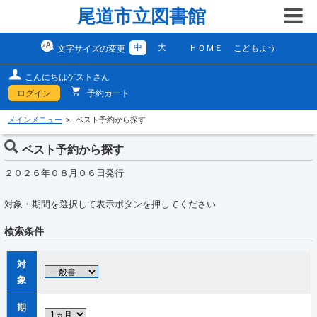
尾道市立図書館
中
大
ＨＯＭＥ
こどもよう
文字サイズの変更
こんにちはゲストさん
ログイン
予約カート
メインメニュー
ベスト予約から探す
ベスト予約から探す
２０２６年０８月０６日発行
対象・期間を選択して表示ボタンを押してください
検索条件
対
象
期