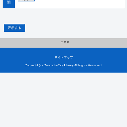
間
表示する
ＴＯＰ
サイトマップ
Copyright (c) Onomichi-City Library All Rights Reserved.