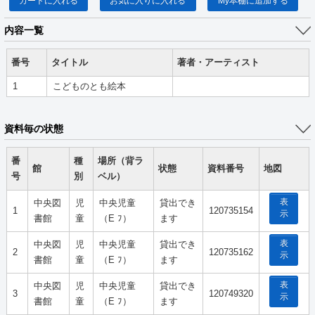
カートに入れる
お気に入りに入れる
My本棚に追加する
内容一覧
番号
タイトル
著者・アーティスト
1
こどものとも絵本
資料毎の状態
番
種
場所（背ラ
館
状態
資料番号
地図
号
別
ベル）
表
中央図
児
中央児童
貸出でき
1
120735154
示
書館
童
（E ﾌ）
ます
表
中央図
児
中央児童
貸出でき
2
120735162
示
書館
童
（E ﾌ）
ます
表
中央図
児
中央児童
貸出でき
3
120749320
示
書館
童
（E ﾌ）
ます