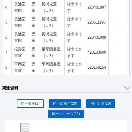
長浦図
児
長浦児童
貸出中で
4
220481097
書館
童
（E ﾌ）
す
長浦図
児
長浦児童
貸出中で
5
220511190
書館
童
（E ﾌ）
す
長浦図
児
長浦児童
貸出中で
6
220481089
書館
童
（E ﾌ）
す
根形図
児
根形図書室
貸出でき
7
420183600
書室
童
（E ﾌ）
ます
平岡図
児
平岡図書室
貸出でき
8
520168154
書室
童
（E ﾌ）
ます
関連資料
同一著者
(1)
同一出版年
(20)
同一分類
(20)
同一シリーズ
(20)