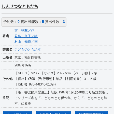
しんせつなともだち
予約数：
0
貸出可能数：
5
貸出件数：
3
方 軼羣／作
著者
君島 久子／訳
村山 知義／画
叢書名
こどものとも絵本
出版者
東京：福音館書店
2007年09月
【NDC１】923.7 【サイズ】20×27cm 【ページ数】27p
その他
【価格】¥800 【刊行形態】単品 【利用対象】３～５歳
【ISBN】978-4-8340-0132-7
【版・書誌的来歴注記】初版:1987年1月,第48刷より新規製版し
注記
てシリーズ名を「こどものとも傑作集」から「こどものとも絵
本」に変更