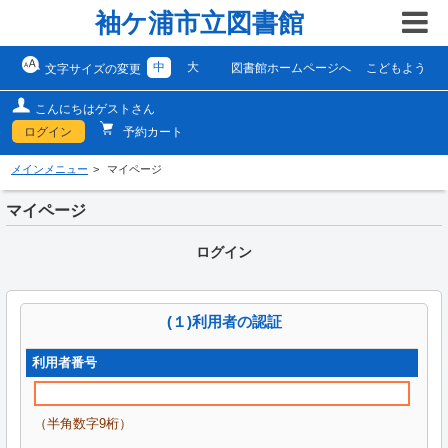
袖ケ浦市立図書館
中
大
図書館ホームページへ
こどもよう
文字サイズの変更
こんにちはゲストさん
ログイン
予約カート
メインメニュー
マイページ
マイページ
ログイン
(１)利用者の認証
利用者番号
（半角数字9桁）