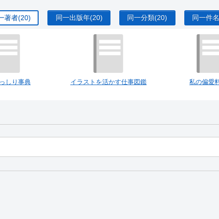
一著者
(20)
同一出版年
(20)
同一分類
(20)
同一件
っしり事典
イラストを活かす仕事図鑑
私の偏愛