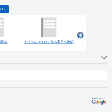
名
(1)
料理本
おうちのはぎれで作る実用小物60
アップサイクル・