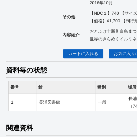
2016年10月
【NDC１】748 【サイズ
その他
【価格】¥1,700 【刊行形
おとふけ十勝川白鳥まつ
内容紹介
世界のきらめくイルミネ
カートに入れる
お気に入り
資料毎の状態
番号
館
種別
場所
長浦
1
長浦図書館
一般
（74
関連資料