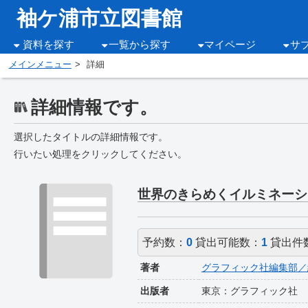
袖ケ浦市立図書館
資料を探す
一覧から探す
マイページ
サ
メインメニュー
詳細
詳細情報です。
選択したタイトルの詳細情報です。
行いたい処理をクリックしてください。
世界のきらめくイルミネーシ
予約数：
0
貸出可能数：
1
貸出件
著者
グラフィック社編集部／
出版者
東京：グラフィック社