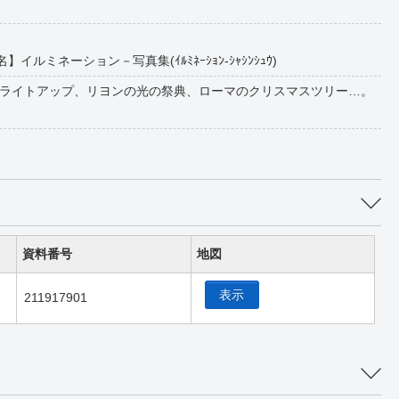
】イルミネーション－写真集(ｲﾙﾐﾈｰｼｮﾝ-ｼｬｼﾝｼｭｳ)
ライトアップ、リヨンの光の祭典、ローマのクリスマスツリー…。
資料番号
地図
表示
211917901