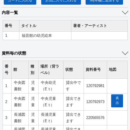
カートに入れる
お気に入りに入れる
My本棚に追加する
内容一覧
番号
タイトル
著者・アーティスト
1
福音館の幼児絵本
資料毎の状態
番
種
場所（背ラ
館
状態
資料番号
地図
号
別
ベル）
中央図
児
中央幼児
貸出中で
1
120792981
書館
童
（E ﾋ）
す
表
中央図
児
中央児童
貸出でき
2
120792973
示
書館
童
（E ﾋ）
ます
長浦図
児
長浦児童
貸出でき
3
220565576
書館
童
（E ﾋ）
ます
長浦図
児
長浦児童
貸出でき