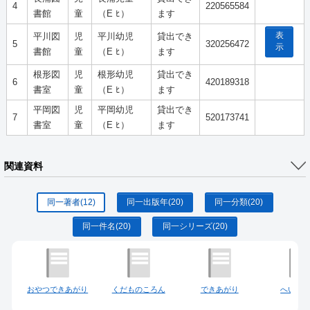
4
220565584
書館
童
（E ﾋ）
ます
表
平川図
児
平川幼児
貸出でき
5
320256472
示
書館
童
（E ﾋ）
ます
根形図
児
根形幼児
貸出でき
6
420189318
書室
童
（E ﾋ）
ます
平岡図
児
平岡幼児
貸出でき
7
520173741
書室
童
（E ﾋ）
ます
関連資料
同一著者
(12)
同一出版年
(20)
同一分類
(20)
同一件名
(20)
同一シリーズ
(20)
おやつできあがり
くだものころん
できあがり
へいおま