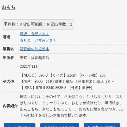
おもち
予約数：
0
貸出可能数：
6
貸出件数：
1
彦坂 有紀／さく
著者
もりと いずみ／さく
叢書名
福音館の幼児絵本
出版者
東京：福音館書店
2021年11月
【NDC１】596.3 【サイズ】22cm 【ページ数】23p
その他
【価格】¥900 【刊行形態】単品 【利用対象】幼児（０～
【ISBN】978-4-8340-8635-5 【件名】餅(ﾓﾁ)
網の上におもちをのせて、さあ焼こう。ちりちりちりり、ぱり
ぱりぷくり、ぷぅーぷくぷく。おもちが焼けたら、磯辺焼き、
内容紹介
あんこもち、きなこもちにして…。おもちに焼き色がつき、ふ
くらむ様子を美しい木版画で描いた絵本。