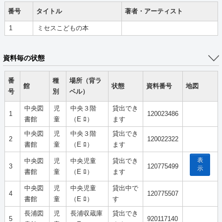
番号
タイトル
著者・アーティスト
1
ミセスこどもの本
資料毎の状態
番
種
場所（背ラ
館
状態
資料番号
地図
号
別
ベル）
中央図
児
中央３階
貸出でき
1
120023486
書館
童
（E ﾛ）
ます
中央図
児
中央３階
貸出でき
2
120022322
書館
童
（E ﾛ）
ます
表
中央図
児
中央児童
貸出でき
3
120775499
示
書館
童
（E ﾛ）
ます
中央図
児
中央児童
貸出中で
4
120775507
書館
童
（E ﾛ）
す
長浦図
児
長浦収蔵庫
貸出でき
5
920117140