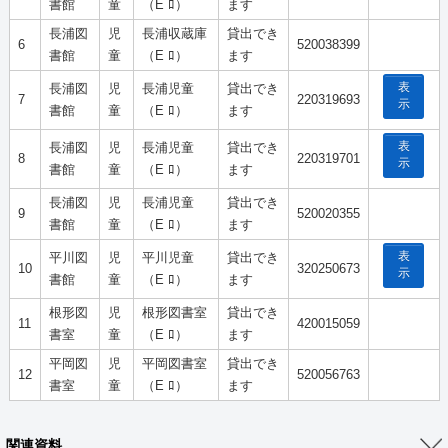
書館
童
（E ﾛ）
ます
長浦図
児
長浦収蔵庫
貸出でき
6
520038399
書館
童
（E ﾛ）
ます
表
長浦図
児
長浦児童
貸出でき
7
220319693
示
書館
童
（E ﾛ）
ます
表
長浦図
児
長浦児童
貸出でき
8
220319701
示
書館
童
（E ﾛ）
ます
長浦図
児
長浦児童
貸出でき
9
520020355
書館
童
（E ﾛ）
ます
表
平川図
児
平川児童
貸出でき
10
320250673
示
書館
童
（E ﾛ）
ます
根形図
児
根形図書室
貸出でき
11
420015059
書室
童
（E ﾛ）
ます
平岡図
児
平岡図書室
貸出でき
12
520056763
書室
童
（E ﾛ）
ます
関連資料