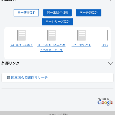
同一著者
(13)
同一出版年
(20)
同一分類
(20)
同一シリーズ
(20)
ふたりはしんゆう
ローベルおじさんのね
ふたりはいつも
ぼくのお
このマザーグース
外部リンク
国立国会図書館リサーチ
ページの先頭へ