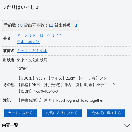
ふたりはいっしょ
予約数：
0
貸出可能数：
11
貸出件数：
1
アーノルド・ローベル／作
著者
三木 卓／訳
叢書名
ミセスこどもの本
出版者
東京：文化出版局
1978年
【NDC１】933.7 【サイズ】22cm 【ページ数】64p
その他
【価格】¥520 【刊行形態】単品 【利用対象】小学１～２
【ISBN】4-579-40248-0
注記
【原書名注記】原タイトル:Frog and Toad together
カートに入れる
お気に入りに入れる
My本棚に追加する
内容一覧