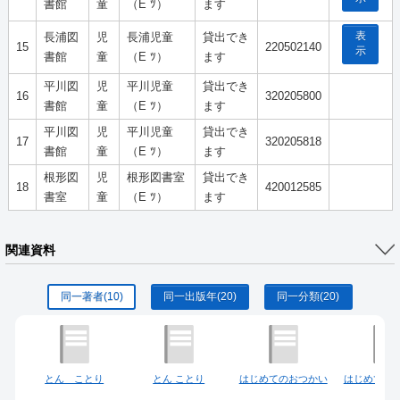
書館
童
（E ﾂ）
ます
表
長浦図
児
長浦児童
貸出でき
15
220502140
示
書館
童
（E ﾂ）
ます
平川図
児
平川児童
貸出でき
16
320205800
書館
童
（E ﾂ）
ます
平川図
児
平川児童
貸出でき
17
320205818
書館
童
（E ﾂ）
ます
根形図
児
根形図書室
貸出でき
18
420012585
書室
童
（E ﾂ）
ます
関連資料
同一著者
(10)
同一出版年
(20)
同一分類
(20)
とん ことり
とん ことり
はじめてのおつかい
はじめての