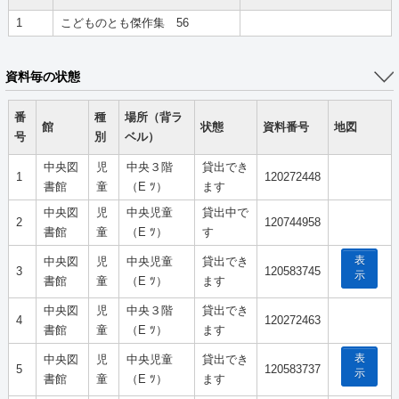
1
こどものとも傑作集 56
資料毎の状態
番
種
場所（背ラ
館
状態
資料番号
地図
号
別
ベル）
中央図
児
中央３階
貸出でき
1
120272448
書館
童
（E ﾂ）
ます
中央図
児
中央児童
貸出中で
2
120744958
書館
童
（E ﾂ）
す
表
中央図
児
中央児童
貸出でき
3
120583745
示
書館
童
（E ﾂ）
ます
中央図
児
中央３階
貸出でき
4
120272463
書館
童
（E ﾂ）
ます
表
中央図
児
中央児童
貸出でき
5
120583737
示
書館
童
（E ﾂ）
ます