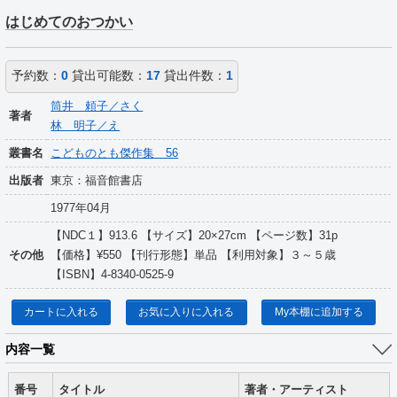
はじめてのおつかい
予約数：
0
貸出可能数：
17
貸出件数：
1
筒井 頼子／さく
著者
林 明子／え
叢書名
こどものとも傑作集 56
出版者
東京：福音館書店
1977年04月
【NDC１】913.6 【サイズ】20×27cm 【ページ数】31p
その他
【価格】¥550 【刊行形態】単品 【利用対象】３～５歳
【ISBN】4-8340-0525-9
カートに入れる
お気に入りに入れる
My本棚に追加する
内容一覧
番号
タイトル
著者・アーティスト