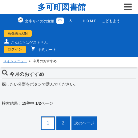
多可町図書館
中
大
ＨＯＭＥ
こどもよう
文字サイズの変更
画像表示ON
こんにちはゲストさん
ログイン
予約カート
メインメニュー
今月のおすすめ
今月のおすすめ
探したい分野をボタンで選んでください。
検索結果：
19件
中
1/2
ページ
1
2
次のページ