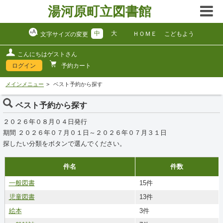
湯河原町立図書館
中
大
ＨＯＭＥ
こどもよう
文字サイズの変更
こんにちはゲストさん
ログイン
予約カート
メインメニュー
ベスト予約から探す
ベスト予約から探す
２０２６年０８月０４日発行
期間 ２０２６年０７月０１日～２０２６年０７月３１日
探したい分類をボタンで選んでください。
件名
件数
一般図書
15件
児童図書
13件
絵本
3件