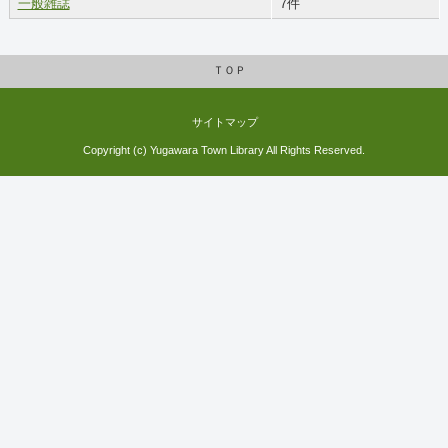
一般雑誌
7件
ＴＯＰ
サイトマップ
Copyright (c) Yugawara Town Library All Rights Reserved.