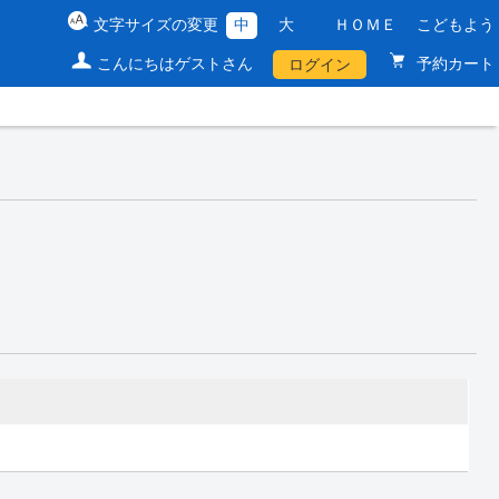
文字サイズの変更
中
大
ＨＯＭＥ
こどもよう
こんにちはゲストさん
予約カート
ログイン