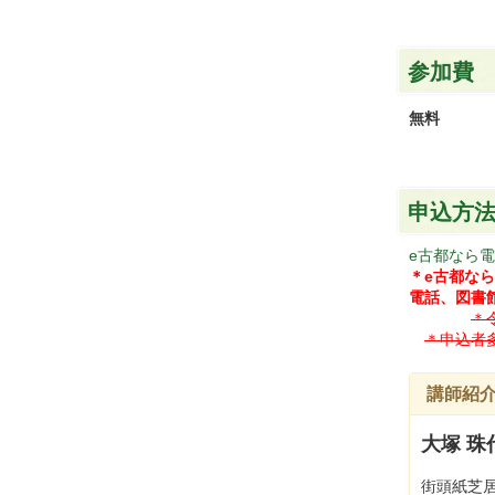
参加費
無料
申込方
e古都なら
＊e古都な
電話、図書
＊
＊申込者
講師紹介
大塚 珠
街頭紙芝