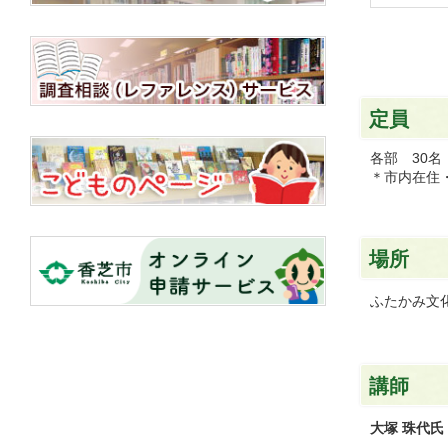
定員
各部 30名
＊市内在住
場所
ふたかみ文
講師
大塚 珠代氏