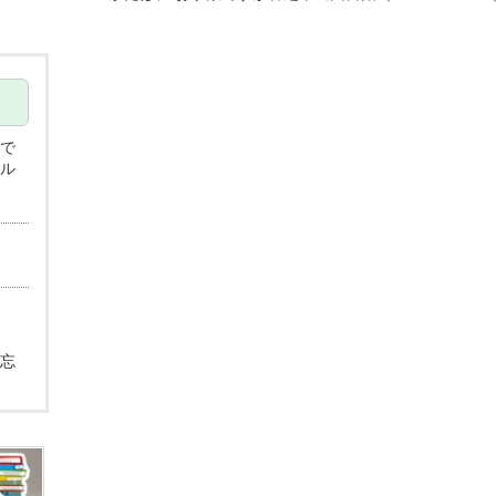
で
ル
忘