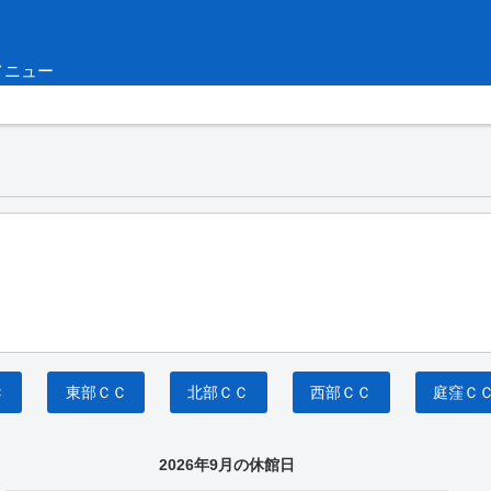
メニュー
Ｃ
東部ＣＣ
北部ＣＣ
西部ＣＣ
庭窪Ｃ
2026年9月の休館日