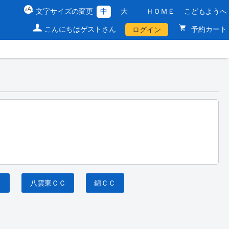
文字サイズの変更
中
大
ＨＯＭＥ
こどもようへ
こんにちはゲストさん
予約カート
ログイン
Ｃ
八雲東ＣＣ
錦ＣＣ