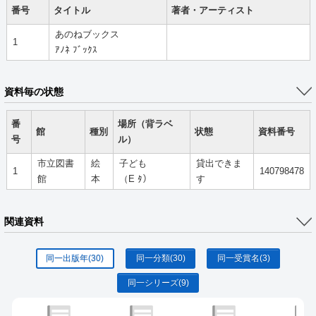
番号
タイトル
著者・アーティスト
あのねブックス
1
ｱﾉﾈ ﾌﾞｯｸｽ
資料毎の状態
番
場所（背ラベ
館
種別
状態
資料番号
号
ル）
市立図書
絵
子ども
貸出できま
1
140798478
館
本
（E ﾀ）
す
関連資料
同一出版年
(30)
同一分類
(30)
同一受賞名
(3)
同一シリーズ
(9)