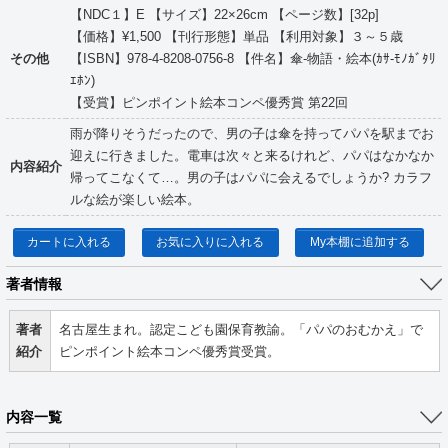
【NDC１】E 【サイズ】22×26cm 【ページ数】[32p]
【価格】¥1,500 【刊行形態】単品 【利用対象】３～５歳
その他
【ISBN】978-4-8208-0756-8 【件名】傘-物語・絵本(ｶｻ-ﾓﾉｶﾞﾀﾘ
ｴﾎﾝ)
【受賞】ピンポイント絵本コンペ優秀賞 第22回
雨が降りそうだったので、男の子は傘を持ってパパを駅までお
迎えに行きました。電車は次々と来るけれど、パパはなかなか
内容紹介
帰ってこなくて…。男の子はパパに会えるでしょうか? カラフ
ルな絵が楽しい絵本。
カートに入れる
お気に入りに入れる
My本棚に追加する
著者情報
著者
名古屋生まれ。認定こども園保育教諭。「パパのおむかえ」で
紹介
ピンポイント絵本コンペ優秀賞受賞。
内容一覧