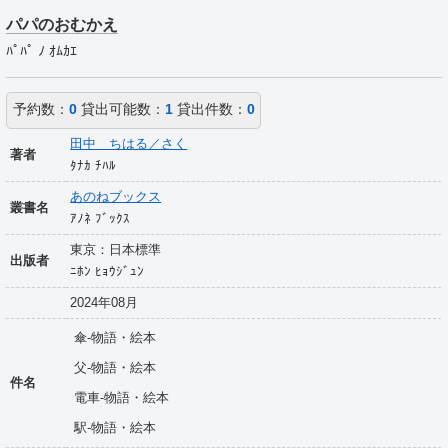
パパのおむかえ
ﾊﾟﾊﾟ ﾉ ｵﾑｶｴ
予約数：
0
貸出可能数：
1
貸出件数：
0
田中 ちはる／さく
著者
ﾀﾅｶ ﾁﾊﾙ
あのねブックス
叢書名
ｱﾉﾈ ﾌﾞｯｸｽ
東京：日本標準
出版者
ﾆﾎﾝ ﾋｮｳｼﾞｭﾝ
2024年08月
傘-物語・絵本
父-物語・絵本
件名
電車-物語・絵本
駅-物語・絵本